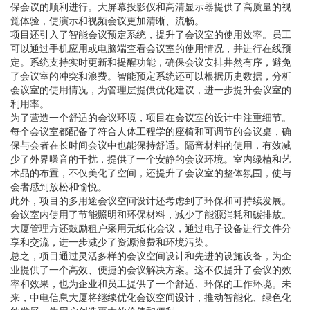
保会议的顺利进行。大屏幕投影仪和高清显示器提供了高质量的视
觉体验，使演示和视频会议更加清晰、流畅。
项目还引入了智能会议预定系统，提升了会议室的使用效率。员工
可以通过手机应用或电脑端查看会议室的使用情况，并进行在线预
定。系统支持实时更新和提醒功能，确保会议安排井然有序，避免
了会议室的冲突和浪费。智能预定系统还可以根据历史数据，分析
会议室的使用情况，为管理层提供优化建议，进一步提升会议室的
利用率。
为了营造一个舒适的会议环境，项目在会议室的设计中注重细节。
每个会议室都配备了符合人体工程学的座椅和可调节的会议桌，确
保与会者在长时间会议中也能保持舒适。隔音材料的使用，有效减
少了外界噪音的干扰，提供了一个安静的会议环境。室内绿植和艺
术品的布置，不仅美化了空间，还提升了会议室的整体氛围，使与
会者感到放松和愉悦。
此外，项目的多用途会议空间设计还考虑到了环保和可持续发展。
会议室内使用了节能照明和环保材料，减少了能源消耗和碳排放。
大厦管理方还鼓励租户采用无纸化会议，通过电子设备进行文件分
享和交流，进一步减少了资源浪费和环境污染。
总之，项目通过灵活多样的会议空间设计和先进的设施设备，为企
业提供了一个高效、便捷的会议解决方案。这不仅提升了会议的效
率和效果，也为企业和员工提供了一个舒适、环保的工作环境。未
来，中电信息大厦将继续优化会议空间设计，推动智能化、绿色化