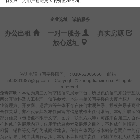
的发展，为用户创造更大的价值和便利。
企业选址
诚信服务
办公出租
一对一服务
真实房源
放心选址
咨询电话（写字楼顾问）：010-52905666
邮箱：
503231397@qq.com
Copyright © zhongdianxinxi.cn All rights
reserved.
免责声明：本站为第三方写字楼信息展示平台，所提供的信息来源于互联
网公开资料及人工整理，仅供参考。本站与相关写字楼的大厦产权方、物
业管理方、开发商、运营方等主体不存在任何隶属关系、授权关系或商业
合作关系，亦不代表其发布任何官方信息或作出任何承诺。本站所展示的
部分信息（包括但不限于文字、图片、联系方式等）可能来自第三方合作
机构或广告展示内容，仅用于信息参考及展示之目的，不构成任何招商、
租赁、销售等交易行为或商业建议。任何主体因参考本站信息而产生的行
为及后果，均由其自行承担，本站不承担相关责任。如相关权利人认为本