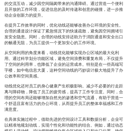
的交流互动，减少因空间隔阂带来的沟通障碍。通过营造一个便利
且开放的工作环境，促进信息的及时传递和创意的碰撞，进一步推
动企业创新力的提升。
在提升工作效率的同时，优化动线还能够改善办公环境的安全性。
合理的通道设计保证了紧急情况下的快速疏散，避免因空间拥堵引
发安全隐患。同时，合理的动线安排还助力于消防通道和安全出口
的畅通无阻，为员工提供一个更加安心的工作环境。
从空间利用的角度来看，动线优化能够实现办公区域的最大化利
用。通过科学划分功能区域，避免空间浪费和重复布局，不仅提升
了空间的利用率，也降低了企业的运营成本。特别是在一些高端写
字楼，如中电信息大厦，这种空间动线的巧妙设计极大地提升了办
公效率和空间美感。
动线优化还对员工的身心健康产生积极影响。减少不必要的行走距
离与障碍物，降低了员工的疲劳感，提高了工作专注度。同时，合
理的空间布局还能够增加自然光的渗透和空气流通，有助于营造一
个舒适且富有活力的办公环境，从而提升员工的整体幸福感和工作
满意度。
在具体实施过程中，借助先进的空间设计工具和数据分析，企业可
以精准地规划动线，实现个性化和功能性的结合。例如，通过动态
模拟人流动线，设计师能够优化每个区域的入口和出口位置，确保