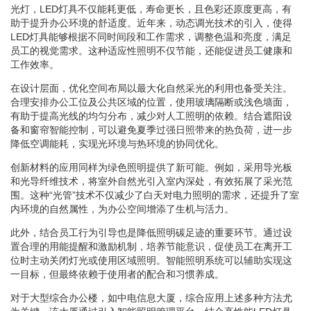
光灯，LED灯具不仅能耗更低，寿命更长，且色彩还原度更高，有
助于提升办公环境的舒适度。近年来，动态调光技术的引入，使得
LED灯具能够根据不同时间段和工作需求，调整色温和亮度，满足
员工的视觉需求。这种适应性照明不仅节能，还能促进员工健康和
工作效率。
在设计层面，优化空间布局以最大化自然采光的利用也备受关注。
合理安排办公工位及公共区域的位置，使用玻璃隔断或浅色墙面，
有助于提高光线的均匀分布，减少对人工照明的依赖。结合遮阳设
备和窗帘智能控制，可以避免夏季过强日照带来的热负荷，进一步
降低空调能耗，实现光环境与热环境的协同优化。
创新材料的应用同样为绿色照明提供了新可能。例如，采用导光板
和光导纤维技术，将室外自然光引入室内深处，有效拓展了采光范
围。这种“光管”技术不仅减少了白天对电力照明的需求，还提升了室
内环境的自然属性，为办公空间增添了生机与活力。
此外，结合员工行为引导也是降低照明碳足迹的重要环节。通过设
置合理的用能提醒和激励机制，培养节能意识，促使员工在离开工
位时主动关闭灯光或使用区域照明。智能照明系统可以辅助实现这
一目标，但最终依赖于使用者的配合和习惯养成。
对于大型综合办公楼，如中电信息大厦，综合应用上述多种方法尤