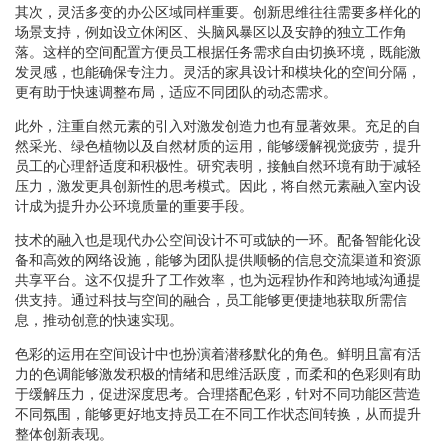
其次，灵活多变的办公区域同样重要。创新思维往往需要多样化的
场景支持，例如设立休闲区、头脑风暴区以及安静的独立工作角
落。这样的空间配置方便员工根据任务需求自由切换环境，既能激
发灵感，也能确保专注力。灵活的家具设计和模块化的空间分隔，
更有助于快速调整布局，适应不同团队的动态需求。
此外，注重自然元素的引入对激发创造力也有显著效果。充足的自
然采光、绿色植物以及自然材质的运用，能够缓解视觉疲劳，提升
员工的心理舒适度和积极性。研究表明，接触自然环境有助于减轻
压力，激发更具创新性的思考模式。因此，将自然元素融入室内设
计成为提升办公环境质量的重要手段。
技术的融入也是现代办公空间设计不可或缺的一环。配备智能化设
备和高效的网络设施，能够为团队提供顺畅的信息交流渠道和资源
共享平台。这不仅提升了工作效率，也为远程协作和跨地域沟通提
供支持。通过科技与空间的融合，员工能够更便捷地获取所需信
息，推动创意的快速实现。
色彩的运用在空间设计中也扮演着潜移默化的角色。鲜明且富有活
力的色调能够激发积极的情绪和思维活跃度，而柔和的色彩则有助
于缓解压力，促进深度思考。合理搭配色彩，针对不同功能区营造
不同氛围，能够更好地支持员工在不同工作状态间转换，从而提升
整体创新表现。