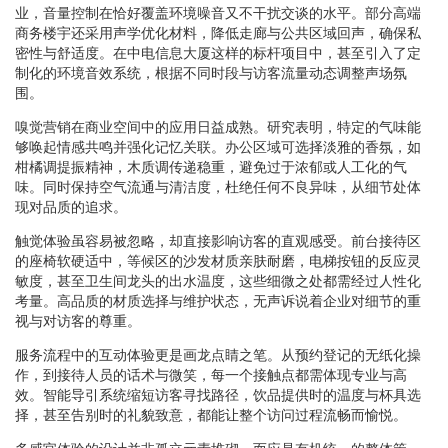
业，音量控制在恰好覆盖环境噪音又不干扰交谈的水平。部分高端
商务楼宇还采用声学优化材料，降低走廊与公共区域回声，确保私
密性与舒适度。在中电信息大厦这样的标杆项目中，甚至引入了定
制化的环境音效系统，根据不同时段与访客流量动态调整声场氛
围。
嗅觉营销在商业空间中的应用日益成熟。研究表明，特定的气味能
够唤起情感共鸣并强化记忆关联。办公区域可选择淡雅的香氛，如
柑橘调提振精神，木质调传递稳重，避免过于浓郁或人工化的气
味。同时保持空气流通与清洁度，杜绝任何不良异味，从细节处体
现对品质的追求。
触觉体验虽容易被忽略，却直接影响访客的直观感受。前台接待区
的座椅软硬适中，等候区的沙发材质亲肤耐磨，电梯按钮的反应灵
敏度，甚至卫生间龙头的出水温度，这些细微之处都需经过人性化
考量。高品质的材质选择与维护状态，无声诉说着企业对细节的重
视与对访客的尊重。
服务流程中的互动体验更是画龙点睛之笔。从预约登记的无纸化操
作，到接待人员的话术与微笑，每一个接触点都需体现专业与高
效。智能导引系统缩短访客寻找路径，饮品提供时的温度与杯具选
择，甚至告别时的礼貌致意，都能让整个访问过程流畅而愉悦。