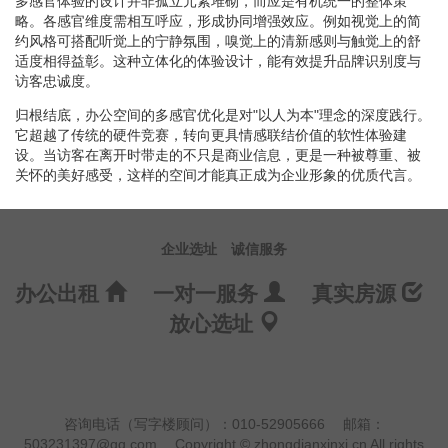
多感官体验的设计并非孤立元素堆砌，而应是有机统一的整体策
略。各感官维度需相互呼应，形成协同增强效应。例如视觉上的简
约风格可搭配听觉上的宁静氛围，嗅觉上的清新感则与触觉上的舒
适度相得益彰。这种立体化的体验设计，能有效提升品牌识别度与
访客忠诚度。
归根结底，办公空间的多感官优化是对"以人为本"理念的深度践行。
它超越了传统的硬件竞赛，转向更具情感联结价值的软性体验建
设。当访客在离开时带走的不只是商业信息，更是一种被尊重、被
关怀的美好感受，这样的空间才能真正成为企业形象的优质代言。
企业选址
诚信服务
办公出租
一对一服务
真实房源
放心选址
咨询电话（写字楼顾问）：010-52905666
邮箱：
503231397@qq.com
Copyright © zhongdianxinxi.cn All rights