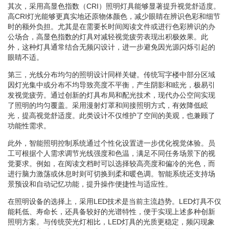
其次，采用高显色指数（CRI）照明灯具能够显著提升视觉舒适度。
高CRI灯光能够更真实地还原物体颜色，减少眼睛在辨识色彩和细节
时的额外负担。尤其是在需要长时间阅读文件或进行色彩辨识的办
公场合，高显色指数的灯具对减轻视觉疲劳表现出积极效果。此
外，这种灯具通常结合无频闪设计，进一步避免因光源闪烁引起的
眼睛不适。
第三，光线分布均匀的照明设计同样关键。传统写字楼中部分区域
因灯光集中或分布不均导致亮度不平衡，产生阴影和眩光，极易引
发视觉疲劳。通过创新的灯具布局和配光技术，现代办公空间实现
了照明的均匀覆盖。采用漫射灯罩和间接照明方式，有效降低眩
光，提高视觉舒适度。此类设计不仅维护了空间的美观，也兼顾了
功能性需求。
此外，智能照明控制系统通过个性化设置进一步优化视觉体验。员
工可根据个人需求调节光线强度和色温，满足不同任务场景下的视
觉要求。例如，在阅读文档时可以选择较高亮度和偏冷的光色，而
进行脑力激荡或休息时则可切换到柔和暖色调。智能系统还支持场
景预设和自动记忆功能，提升操作便捷性与适应性。
在照明设备的选择上，采用LED技术是当前主流趋势。LED灯具不仅
能耗低、寿命长，还具备较好的光谱特性，便于实现上述多种创新
照明方案。与传统荧光灯相比，LED灯具的光质更稳定，频闪现象