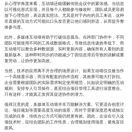
从心理学角度来看，互动墙还能缓解传统会议中的紧张感。当信息
以可视化形式呈现，并且每个人都能参与修改时，团队成员更容易
放下心理负担，表达真实想法。尤其是对于内向的员工来说，这种
非直接的互动方式可能比口头发言更让他们感到舒适，从而提升整
体参与度。
此外，多媒体互动墙有助于打破信息孤岛。在跨部门协作中，不同
团队可能使用不同的工具或数据格式，导致信息传递效率低下。而
互动墙可以整合多种数据源，实时更新内容，确保所有人看到的是
最新版本。这种即时同步的功能减少了因信息滞后导致的误解或重
复劳动，让协作更加高效。
当然，技术的应用离不开合理的场景设计。如果互动墙仅仅被当作
一个高级显示器，而没有配套的协作流程，其效果可能大打折扣。
企业需要根据团队的实际需求制定使用规范，比如设定明确的互动
规则、安排专人引导操作，甚至结合项目管理工具进行深度整合。
只有这样，才能真正发挥其促进协作的潜力。
值得注意的是，多媒体互动墙并非万能解决方案。它更适合创意讨
论、项目规划等需要高度互动的场景，而对于需要深度思考或独立
完成的任务，传统办公方式可能仍然更有效。因此，企业在引入这
项技术时，应结合团队的工作性质，合理规划使用场景，避免盲目
跟风。