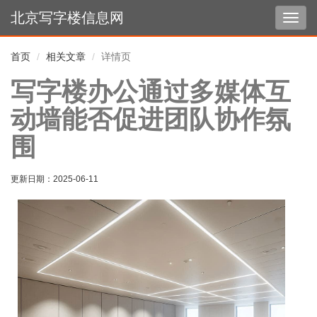
北京写字楼信息网
切
换
导
首页
相关文章
详情页
航
写字楼办公通过多媒体互
动墙能否促进团队协作氛
围
更新日期：
2025-06-11