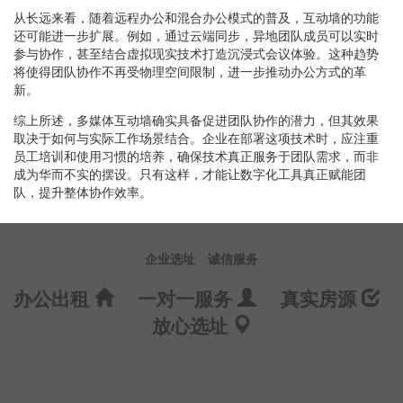
从长远来看，随着远程办公和混合办公模式的普及，互动墙的功能
还可能进一步扩展。例如，通过云端同步，异地团队成员可以实时
参与协作，甚至结合虚拟现实技术打造沉浸式会议体验。这种趋势
将使得团队协作不再受物理空间限制，进一步推动办公方式的革
新。
综上所述，多媒体互动墙确实具备促进团队协作的潜力，但其效果
取决于如何与实际工作场景结合。企业在部署这项技术时，应注重
员工培训和使用习惯的培养，确保技术真正服务于团队需求，而非
成为华而不实的摆设。只有这样，才能让数字化工具真正赋能团
队，提升整体协作效率。
企业选址
诚信服务
办公出租
一对一服务
真实房源
放心选址