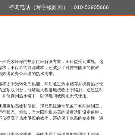
咨询电话（写字楼顾问）：010-52905666
一种高效环保的热水供应解决方案，正日益受到重视。这
需求，不仅节约能源成本，还减少了对传统能源的依赖。
高效满足办公环境的热水需求。
器将太阳光转化为热能，然后通过热水储存系统将热水储
的屋顶或阳台，能够最大程度地接收太阳辐射。通过这种
，并储存到热水罐中，以供晚间或阴雨天气使用。
使用更加高效和便捷。现代系统通常配备了智能控制器，
运行状态。例如，当太阳能集热器的温度达到设定值时，
不仅提高了热水供应的效率，还确保了水温的稳定性，避
域的日常热水需求，还能为员工提供更加舒适的工作环